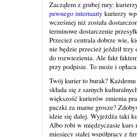
Zacząłem z grubej rury: kurier
pewnego internauty
kurierzy wpi
wcześniej niż została dostarcz
terminowe dostarczenie przesyłk
Przecież centrala dobrze wie, k
nie będzie przecież jeździł trzy
do rozwiezienia. Ale fakt fakte
przy podpisie. To może i opłaca
Twój kurier to burak? Każdemu 
składa się z samych kulturalnych
większość kurierów zmienia pra
paczki za marne grosze? Zdobyw
idzie się dalej. Wyjeżdża taki k
Albo robi w międzyczasie kurs 
miesięcy stałej współpracy z fi