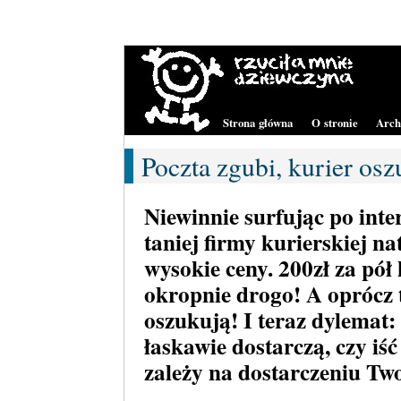
Strona główna
O stronie
Arc
Poczta zgubi, kurier osz
Niewinnie surfując po inte
taniej firmy kurierskiej n
wysokie ceny. 200zł za pół 
okropnie drogo! A oprócz t
oszukują! I teraz dylemat:
łaskawie dostarczą, czy iś
zależy na dostarczeniu Two