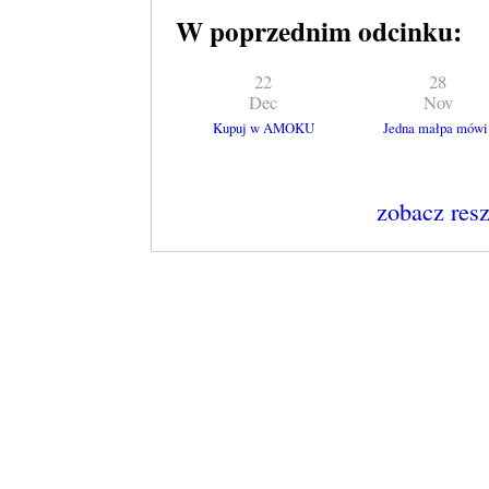
W poprzednim odcinku:
22
28
Dec
Nov
Kupuj w AMOKU
Jedna małpa mówi
zobacz res